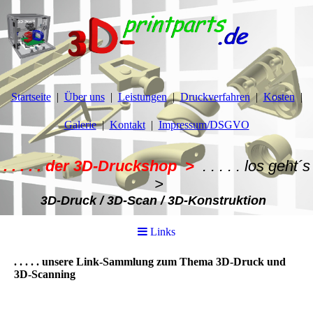
Startseite
Über uns
Leistungen
Druckverfahren
Kosten
Galerie
Kontakt
Impressum/DSGVO
. . . . . der 3D-Druckshop >
. . . . .
los geht´s
>
3D-Druck / 3D-Scan / 3D-Konstruktion
Links
. . . . . unsere Link-Sammlung zum Thema 3D-Druck und
3D-Scanning